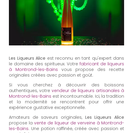
Les Liqueurs Alice
est reconnu en tant qu'expert dans
le domaine des spiritueux. Votre
fabricant de liqueurs
à Montrond-les-Bains
vous propose des recette
originales créées avec passion et goût.
Si vous cherchez à découvrir des boissons
authentiques, votre
vendeur de liqueurs artisanales à
Montrond-les-Bains
est incontournable. Ici, la tradition
et la modernité se rencontrent pour offrir une
expérience gustative exceptionnelle.
Amateurs de saveurs originales,
Les Liqueurs Alice
propose la
vente de liqueur de verveine à Montrond-
les-Bains
. Une potion raffinée, créée avec passion et