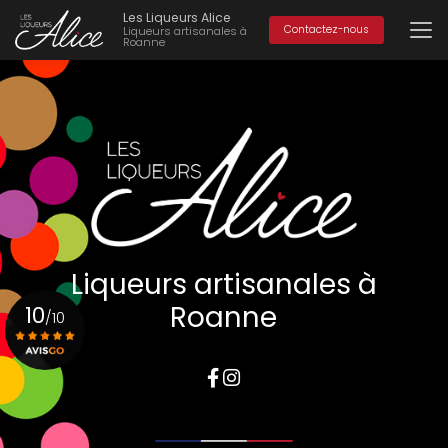
Aller
Les Liqueurs Alice
au
Contactez-nous
Liqueurs artisanales à
Roanne
contenu
principal
Liqueurs artisanales à
Roanne
10
/10
Voir le certificat