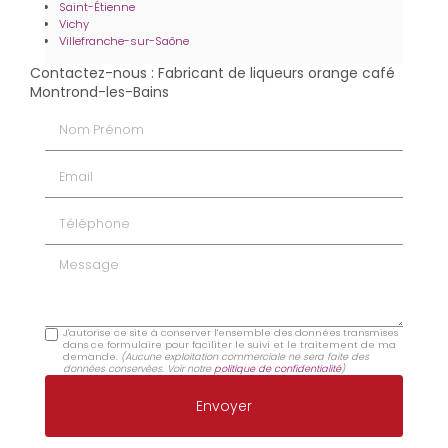
Saint-Étienne
Vichy
Villefranche-sur-Saône
Contactez-nous : Fabricant de liqueurs orange café
Montrond-les-Bains
Nom Prénom
Email
Téléphone
Message
J'autorise ce site à conserver l'ensemble des données transmises
dans ce formulaire pour faciliter le suivi et le traitement de ma
demande.
(Aucune exploitation commerciale ne sera faite des
données conservées. Voir notre
politique de confidentialité
)