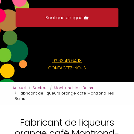
Boutique en ligne
07 63 45 64 18
CONTACTEZ-NOUS
Accueil
Secteur
Montrond-les-Bains
Fabricant de liqueurs orange café Montrond-les-
Bains
Fabricant de liqueurs
orange café Montrond-