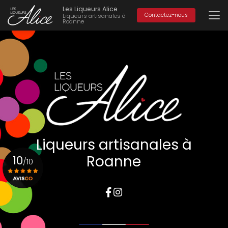
Aller
Les Liqueurs Alice
au
Contactez-nous
Liqueurs artisanales à
Roanne
contenu
principal
Liqueurs artisanales à
Roanne
10
/10
Voir le certificat