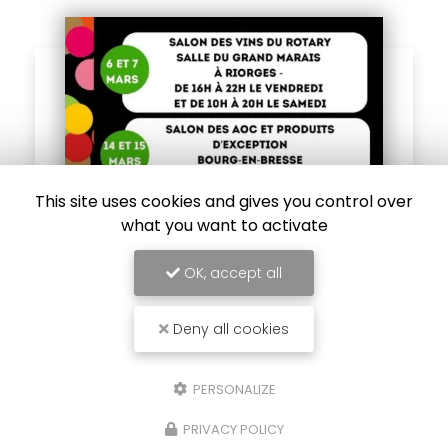
This site uses cookies and gives you control over
what you want to activate
09/03/2026
OK, accept all
Voici nos dates où vous pouvez
nous retrouver et venir déguster
nos liqueurs afin de préparer vos
Deny all cookies
cocktails d'été
Les Liqueurs Alice
, votre expert en vente de
PERSONALIZE
liqueurs artisanales à Roanne, est ravi de
vous annoncer les dates où vous pourrez
PRIVACY POLICY
nous retrouver pour déguster nos créations