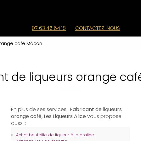
07 63 45 64 18
CONTACTEZ-NOUS
 orange café Mâcon
nt de liqueurs orange ca
En plus de ses services :
Fabricant de liqueurs
orange café, Les Liqueurs Alice
vous propose
aussi :
Achat bouteille de liqueur à la praline