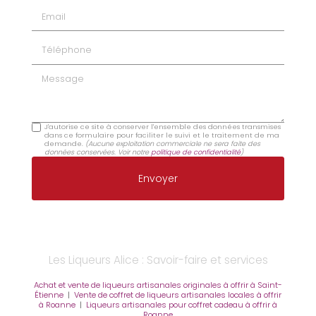
Email
Téléphone
Message
J'autorise ce site à conserver l'ensemble des données transmises
dans ce formulaire pour faciliter le suivi et le traitement de ma
demande.
(Aucune exploitation commerciale ne sera faite des
données conservées. Voir notre
politique de confidentialité
)
Les Liqueurs Alice : Savoir-faire et services
Achat et vente de liqueurs artisanales originales à offrir à Saint-
Étienne
|
Vente de coffret de liqueurs artisanales locales à offrir
à Roanne
|
Liqueurs artisanales pour coffret cadeau à offrir à
Roanne