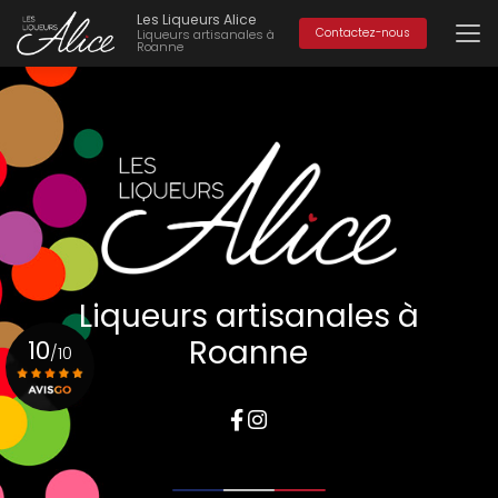
Aller
Les Liqueurs Alice
au
Contactez-nous
Liqueurs artisanales à
Roanne
contenu
principal
Liqueurs artisanales à
Roanne
10
/10
Voir le certificat