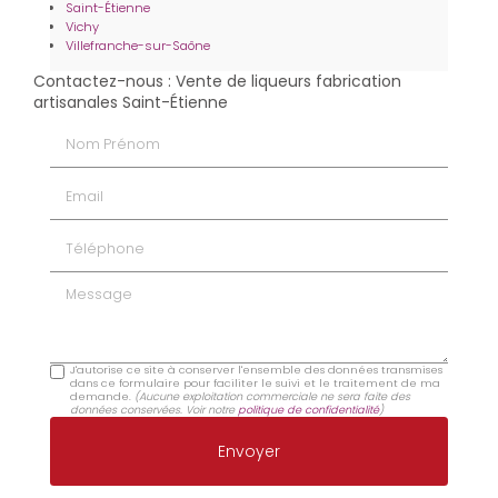
Saint-Étienne
Vichy
Villefranche-sur-Saône
Contactez-nous : Vente de liqueurs fabrication
artisanales Saint-Étienne
Nom Prénom
Email
Téléphone
Message
J'autorise ce site à conserver l'ensemble des données transmises
dans ce formulaire pour faciliter le suivi et le traitement de ma
demande.
(Aucune exploitation commerciale ne sera faite des
données conservées. Voir notre
politique de confidentialité
)