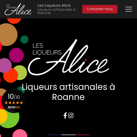
Aller
Les Liqueurs Alice
au
Contactez-nous
Liqueurs artisanales à
Roanne
contenu
principal
Liqueurs artisanales à
Roanne
10
/10
Voir le certificat