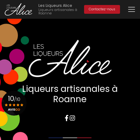
Aller
Les Liqueurs Alice
au
Contactez-nous
Liqueurs artisanales à
Roanne
contenu
principal
Liqueurs artisanales à
Roanne
10
/10
Voir le certificat