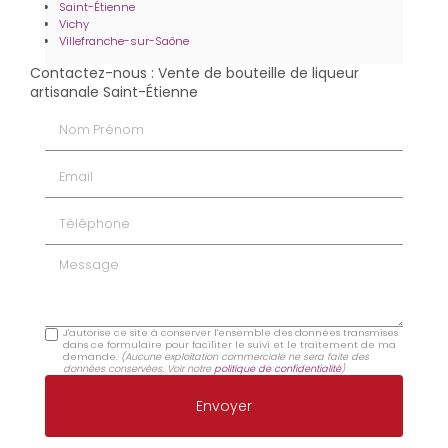
Saint-Étienne
Vichy
Villefranche-sur-Saône
Contactez-nous : Vente de bouteille de liqueur
artisanale Saint-Étienne
Nom Prénom
Email
Téléphone
Message
J'autorise ce site à conserver l'ensemble des données transmises
dans ce formulaire pour faciliter le suivi et le traitement de ma
demande.
(Aucune exploitation commerciale ne sera faite des
données conservées. Voir notre
politique de confidentialité
)