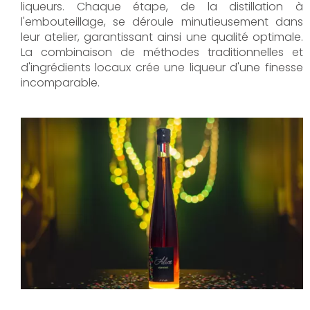
liqueurs. Chaque étape, de la distillation à
l'embouteillage, se déroule minutieusement dans
leur atelier, garantissant ainsi une qualité optimale.
La combinaison de méthodes traditionnelles et
d'ingrédients locaux crée une liqueur d'une finesse
incomparable.