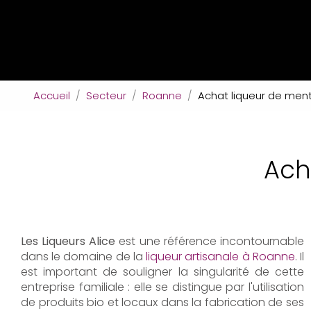
Accueil
Secteur
Roanne
Achat liqueur de me
Ach
Les Liqueurs Alice
est une référence incontournable
dans le domaine de la
liqueur artisanale à Roanne
. Il
est important de souligner la singularité de cette
entreprise familiale : elle se distingue par l'utilisation
de produits bio et locaux dans la fabrication de ses