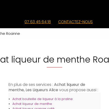
07 63 45 64 18
CONTACTEZ-NOUS
nthe Roanne
at liqueur de menthe Ro
En plus de ses services :
Achat liqueur de
menthe, Les Liqueurs Alice
vous propose aussi :
Achat bouteille de liqueur à la praline
Achat liqueur de menthe
Achat liqueur orange café