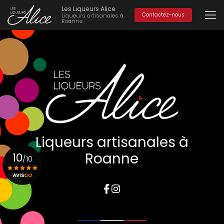
Aller
Les Liqueurs Alice
au
Contactez-nous
Liqueurs artisanales à
Roanne
contenu
principal
Liqueurs artisanales à
Roanne
10
/10
Voir le certificat