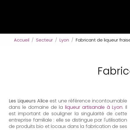
Accueil
Secteur
Lyon
Fabricant de liqueur frais
Fabric
Les Liqueurs Alice
est une référence incontournable
dans le domaine de la
liqueur artisanale à Lyon
. Il
est important de souligner la singularité de cette
entreprise familiale : elle se distingue par l'utilisation
de produits bio et locaux dans la fabrication de ses