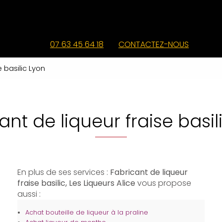
07 63 45 64 18
CONTACTEZ-NOUS
e basilic Lyon
ant de liqueur fraise basil
En plus de ses services :
Fabricant de liqueur
fraise basilic, Les Liqueurs Alice
vous propose
aussi :
Achat bouteille de liqueur à la praline