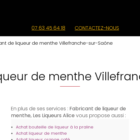
07 63 45 64 18
CONTACTEZ-NOUS
ant de liqueur de menthe Villefranche-sur-Saône
iqueur de menthe Villefr
En plus de ses services :
Fabricant de liqueur de
menthe, Les Liqueurs Alice
vous propose aussi :
Achat bouteille de liqueur à la praline
Achat liqueur de menthe
Achat liqueur orange café