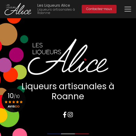
Aller
Les Liqueurs Alice
au
Contactez-nous
Liqueurs artisanales à
Roanne
contenu
principal
Liqueurs artisanales à
Roanne
10
/10
Voir le certificat