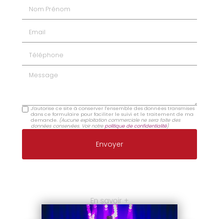
Nom Prénom
Email
Téléphone
Message
J'autorise ce site à conserver l'ensemble des données transmises
dans ce formulaire pour faciliter le suivi et le traitement de ma
demande.
(Aucune exploitation commerciale ne sera faite des
données conservées. Voir notre
politique de confidentialité
)
En savoir +