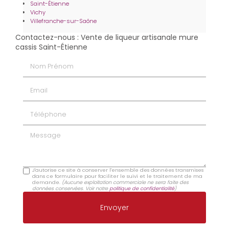
Saint-Étienne
Vichy
Villefranche-sur-Saône
Contactez-nous : Vente de liqueur artisanale mure
cassis Saint-Étienne
Nom Prénom
Email
Téléphone
Message
J'autorise ce site à conserver l'ensemble des données transmises
dans ce formulaire pour faciliter le suivi et le traitement de ma
demande.
(Aucune exploitation commerciale ne sera faite des
données conservées. Voir notre
politique de confidentialité
)