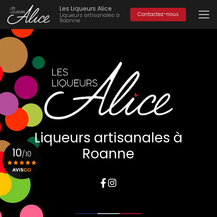
Aller
Les Liqueurs Alice
au
Contactez-nous
Liqueurs artisanales à
Roanne
contenu
principal
Liqueurs artisanales à
Roanne
10
/10
Voir le certificat