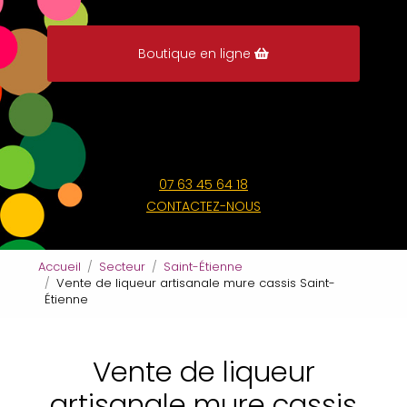
Boutique en ligne
07 63 45 64 18
CONTACTEZ-NOUS
Accueil
Secteur
Saint-Étienne
Vente de liqueur artisanale mure cassis Saint-
Étienne
Vente de liqueur
artisanale mure cassis