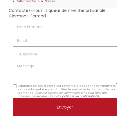
Villefranche-sur-Saône
Contactez-nous : Liqueur de menthe artisanale
Clermont-Ferrand
Nom Prénom
Email
Téléphone
Message
J'autorise ce site à conserver l'ensemble des données transmises
dans ce formulaire pour faciliter le suivi et le traitement de ma
demande.
(Aucune exploitation commerciale ne sera faite des
données conservées. Voir notre
politique de confidentialité
)