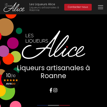
Aller
Les Liqueurs Alice
au
Contactez-nous
Liqueurs artisanales à
Roanne
contenu
principal
Liqueurs artisanales à
Roanne
10
/10
Voir le certificat