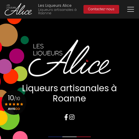
Aller
Les Liqueurs Alice
au
Contactez-nous
Liqueurs artisanales à
Roanne
contenu
principal
Liqueurs artisanales à
Roanne
10
/10
Voir le certificat