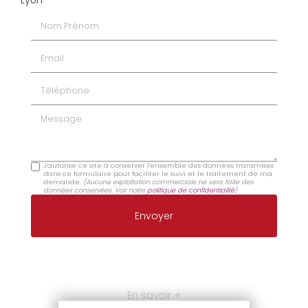
Nom Prénom
Email
Téléphone
Message
J'autorise ce site à conserver l'ensemble des données transmises
dans ce formulaire pour faciliter le suivi et le traitement de ma
demande.
(Aucune exploitation commerciale ne sera faite des
données conservées. Voir notre
politique de confidentialité
)
En savoir +