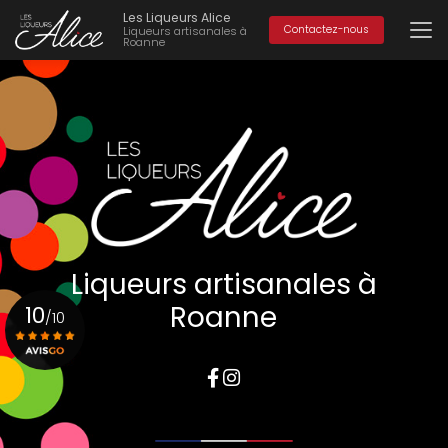
Aller
Les Liqueurs Alice
au
Contactez-nous
Liqueurs artisanales à
Roanne
contenu
principal
Liqueurs artisanales à
Roanne
10
/10
Voir le certificat