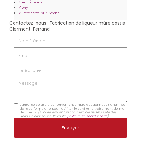
Saint-Étienne
Vichy
Villefranche-sur-Saône
Contactez-nous : Fabrication de liqueur mûre cassis
Clermont-Ferrand
Nom Prénom
Email
Téléphone
Message
J'autorise ce site à conserver l'ensemble des données transmises
dans ce formulaire pour faciliter le suivi et le traitement de ma
demande.
(Aucune exploitation commerciale ne sera faite des
données conservées. Voir notre
politique de confidentialité
)