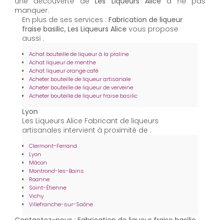
une découverte de
Les Liqueurs Alice
à ne pas
manquer.
En plus de ses services :
Fabrication de liqueur
fraise basilic, Les Liqueurs Alice
vous propose
aussi :
Achat bouteille de liqueur à la praline
Achat liqueur de menthe
Achat liqueur orange café
Acheter bouteille de liqueur artisanale
Acheter bouteille de liqueur de verveine
Acheter bouteille de liqueur fraise basilic
Lyon
Les Liqueurs Alice Fabricant de liqueurs
artisanales intervient à proximité de :
Clermont-Ferrand
Lyon
Mâcon
Montrond-les-Bains
Roanne
Saint-Étienne
Vichy
Villefranche-sur-Saône
Contactez-nous : Fabrication de liqueur fraise basilic