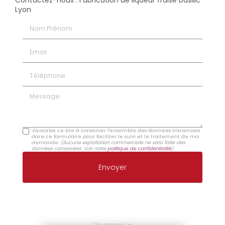
Lyon
Nom Prénom
Email
Téléphone
Message
J'autorise ce site à conserver l'ensemble des données transmises
dans ce formulaire pour faciliter le suivi et le traitement de ma
demande.
(Aucune exploitation commerciale ne sera faite des
données conservées. Voir notre
politique de confidentialité
)