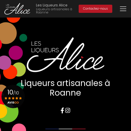
Aller
Les Liqueurs Alice
au
Contactez-nous
Liqueurs artisanales à
Roanne
contenu
principal
Liqueurs artisanales à
Roanne
10
/10
Voir le certificat