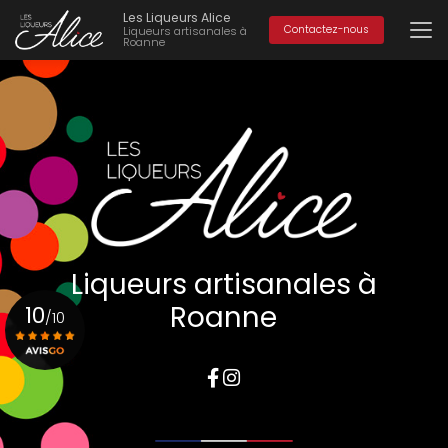
Aller
Les Liqueurs Alice
au
Contactez-nous
Liqueurs artisanales à
Roanne
contenu
principal
Liqueurs artisanales à
Roanne
10
/10
Voir le certificat