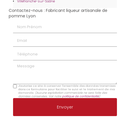
Villefranche-sur-Saône
Contactez-nous : Fabricant liqueur artisanale de
pomme Lyon
Nom Prénom
Email
Téléphone
Message
J'autorise ce site à conserver l'ensemble des données transmises
dans ce formulaire pour faciliter le suivi et le traitement de ma
demande.
(Aucune exploitation commerciale ne sera faite des
données conservées. Voir notre
politique de confidentialité
)