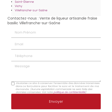
Saint-Étienne
Vichy
Villefranche-sur-Saône
Contactez-nous : Vente de liqueur artisanale fraise
basilic Villefranche-sur-Saône
Nom Prénom
Email
Téléphone
Message
J'autorise ce site à conserver l'ensemble des données transmises
dans ce formulaire pour faciliter le suivi et le traitement de ma
demande.
(Aucune exploitation commerciale ne sera faite des
données conservées. Voir notre
politique de confidentialité
)