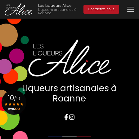
Aller
Les Liqueurs Alice
au
Contactez-nous
Liqueurs artisanales à
Roanne
contenu
principal
Liqueurs artisanales à
Roanne
10
/10
Voir le certificat