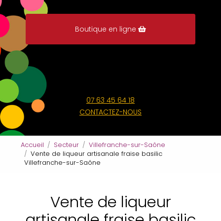
Boutique en ligne
07 63 45 64 18
CONTACTEZ-NOUS
Accueil
Secteur
Villefranche-sur-Saône
Vente de liqueur artisanale fraise basilic
Villefranche-sur-Saône
Vente de liqueur
artisanale fraise basilic